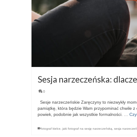
Sesja narzeczeńska: dlacze
0
Sesje narzeczeńskie Zaręczyny to niezwykły moment
pamiątkę, która będzie Wam przypominać chwile z 
powiek, podobnie jak wszystkie formalności. …
Czy
fotograf kielce
,
jaki fotograf na sesję narzeczeńską
,
sesja narzecze