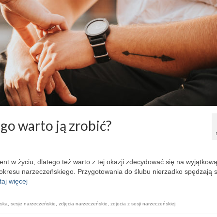
go warto ją zrobić?
 w życiu, dlatego też warto z tej okazji zdecydować się na wyjątkow
okresu narzeczeńskiego. Przygotowania do ślubu nierzadko spędzają 
taj więcej
ńska
,
sesje narzeczeńskie
,
zdjęcia narzeczeńskie
,
zdjecia z sesji narzeczeńskiej