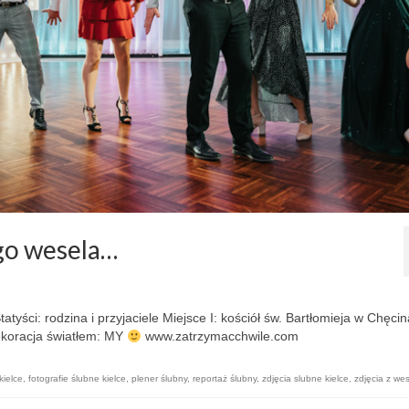
go wesela…
yści: rodzina i przyjaciele Miejsce I: kościół św. Bartłomieja w Chęci
ekoracja światłem: MY
www.zatrzymacchwile.com
kielce
,
fotografie ślubne kielce
,
plener ślubny
,
reportaż ślubny
,
zdjęcia slubne kielce
,
zdjęcia z we