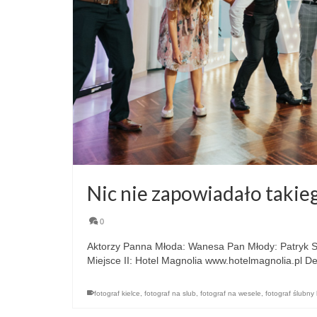
Nic nie zapowiadało takie
0
Aktorzy Panna Młoda: Wanesa Pan Młody: Patryk Stat
Miejsce II: Hotel Magnolia www.hotelmagnolia.pl D
fotograf kielce
,
fotograf na slub
,
fotograf na wesele
,
fotograf ślubny 