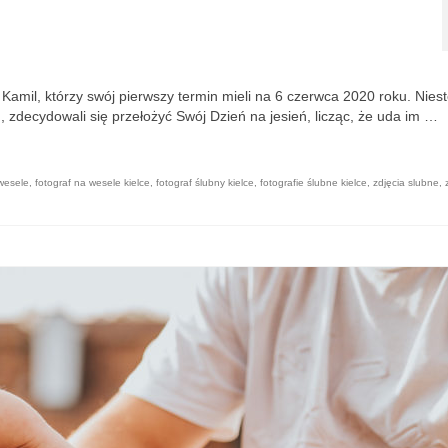
amil, którzy swój pierwszy termin mieli na 6 czerwca 2020 roku. Niest
, zdecydowali się przełożyć Swój Dzień na jesień, licząc, że uda im …
 wesele
,
fotograf na wesele kielce
,
fotograf ślubny kielce
,
fotografie ślubne kielce
,
zdjęcia slubne
,