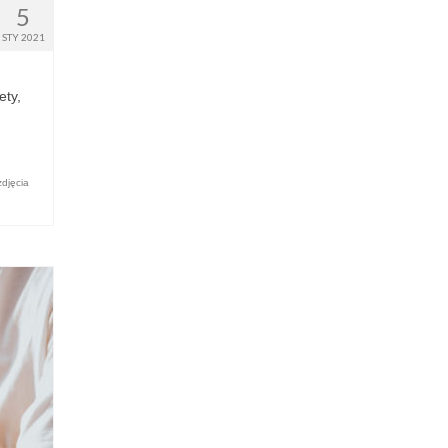
5
STY 2021
ety,
zdjęcia