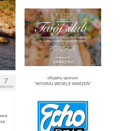
oficjalny sponsor
7
"WYGRAJ WESELE MARZEŃ"
MAR 2024
asza
sza