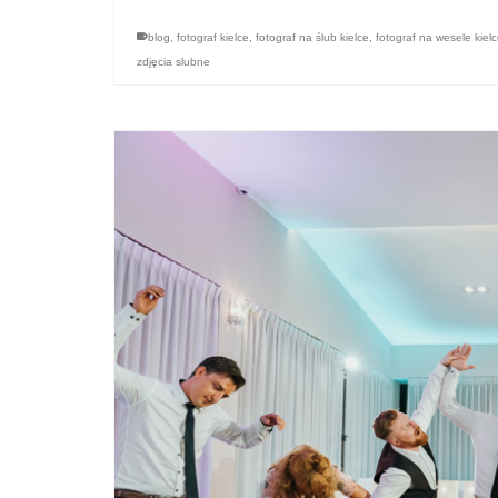
blog
,
fotograf kielce
,
fotograf na ślub kielce
,
fotograf na wesele kiel
zdjęcia slubne