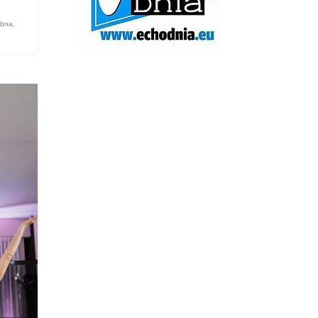
ubna
,