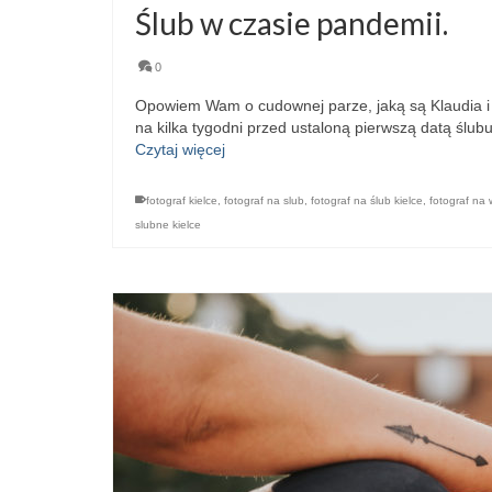
Ślub w czasie pandemii.
0
Opowiem Wam o cudownej parze, jaką są Klaudia i K
na kilka tygodni przed ustaloną pierwszą datą ślubu
Czytaj więcej
fotograf kielce
,
fotograf na slub
,
fotograf na ślub kielce
,
fotograf na
slubne kielce