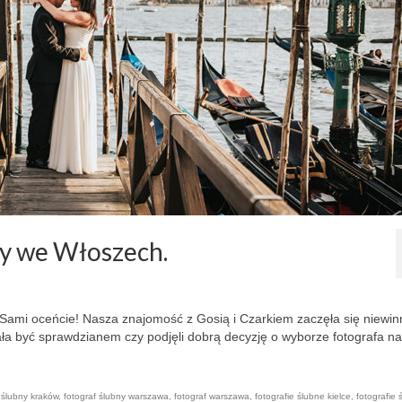
y we Włoszech.
Sami oceńcie! Nasza znajomość z Gosią i Czarkiem zaczęła się niewin
iała być sprawdzianem czy podjęli dobrą decyzję o wyborze fotografa na
 ślubny kraków
,
fotograf ślubny warszawa
,
fotograf warszawa
,
fotografie ślubne kielce
,
fotografie 