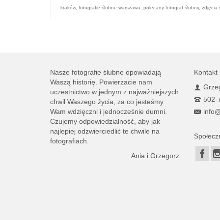
kraków
,
fotografie ślubne warszawa
,
polecany fotograf ślubny
,
zdjęcia 
Nasze fotografie ślubne opowiadają
Kontakt
Waszą historię. Powierzacie nam
Grzeg
uczestnictwo w jednym z najważniejszych
502-
chwil Waszego życia, za co jesteśmy
Wam wdzięczni i jednocześnie dumni.
info@
Czujemy odpowiedzialność, aby jak
najlepiej odzwierciedlić te chwile na
Społecz
fotografiach.
Ania i Grzegorz