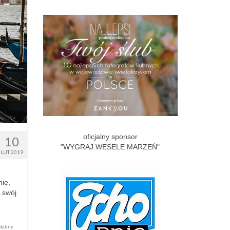
oficjalny sponsor
10
"WYGRAJ WESELE MARZEŃ"
LUT 2019
nie,
 swój
ślubne