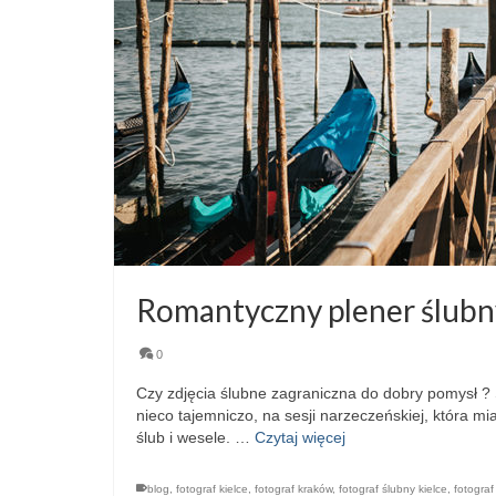
Romantyczny plener ślubn
0
Czy zdjęcia ślubne zagraniczna do dobry pomysł ? 
nieco tajemniczo, na sesji narzeczeńskiej, która m
ślub i wesele. …
Czytaj więcej
blog
,
fotograf kielce
,
fotograf kraków
,
fotograf ślubny kielce
,
fotograf