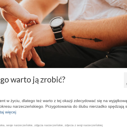
go warto ją zrobić?
 w życiu, dlatego też warto z tej okazji zdecydować się na wyjątkow
okresu narzeczeńskiego. Przygotowania do ślubu nierzadko spędzają 
taj więcej
ńska
,
sesje narzeczeńskie
,
zdjęcia narzeczeńskie
,
zdjecia z sesji narzeczeńskiej