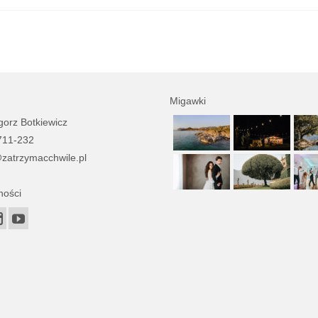
Migawki
orz Botkiewicz
711-232
zatrzymacchwile.pl
ności