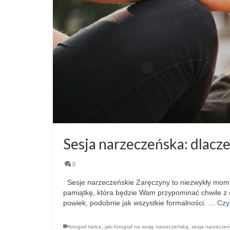
Sesja narzeczeńska: dlacze
0
Sesje narzeczeńskie Zaręczyny to niezwykły moment
pamiątkę, która będzie Wam przypominać chwile z 
powiek, podobnie jak wszystkie formalności. …
Czy
fotograf kielce
,
jaki fotograf na sesję narzeczeńską
,
sesja narzecze