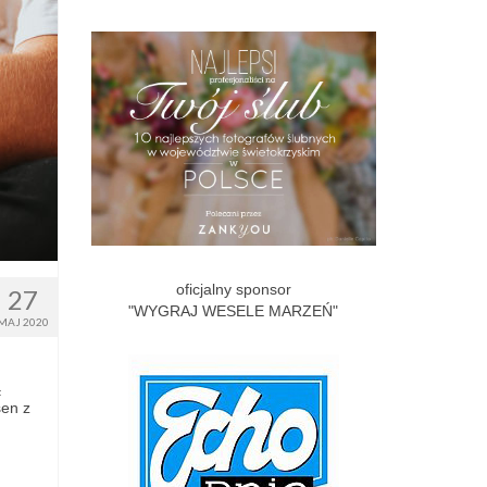
oficjalny sponsor
27
"WYGRAJ WESELE MARZEŃ"
MAJ 2020
ą
sen z