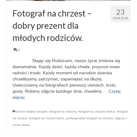
23
Fotograf na chrzest –
MAR 2018
dobry prezent dla
młodych rodziców.
0
Stając się Rodzicami, nasze życie zmienia się
diametralnie. Każdy dzień, każda chwila, przynosi nowe
radości i troski. Każdy moment od narodzin dziecka
chcielibyśmy zatrzymać, zapamiętać na dłużej.
Uwieczniamy na fotografiach pierwszy uśmiech, kroki,
gesty. Robimy zdjęcia każdego dnia, chwalimy …
Czytaj
więcej
chrzest święty fotograf
,
fotograf na chrzciny
,
fotograf na chrzciny kielce
,
fotograf
na chrzest
,
fotograf na chrzest kielce
,
profesjonalny fotograf na chrzest
,
zdjęcia z
chrztu kielce