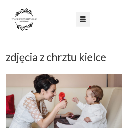
zdjęcia z chrztu kielce