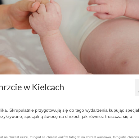
chrzcie w Kielcach
lika. Skrupulatnie przygotowują się do tego wydarzenia kupując specja
 przykrywane, specjalną świecę na chrzest, jak również troszczą się o
raf na chrzest kielce
,
fotograf na chrzest kraków
,
fotograf na chrzest warszawa
,
fotografie chrzcie