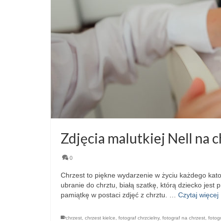
Zdjęcia malutkiej Nell na 
0
Chrzest to piękne wydarzenie w życiu każdego kato
ubranie do chrztu, białą szatkę, którą dziecko jest
pamiątkę w postaci zdjęć z chrztu. …
Czytaj więcej
chrzest
,
chrzest kielce
,
fotograf chrzcielny
,
fotograf na chrzest
,
fotog