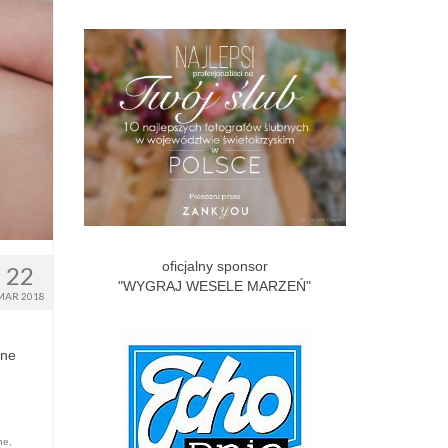
oficjalny sponsor
22
"WYGRAJ WESELE MARZEŃ"
MAR 2018
lne
lne
,