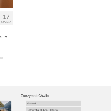
17
LIP 2017
mamie
cia
Zatrzymać Chwile
Kontakt
Fotografia ślubna - Oferta