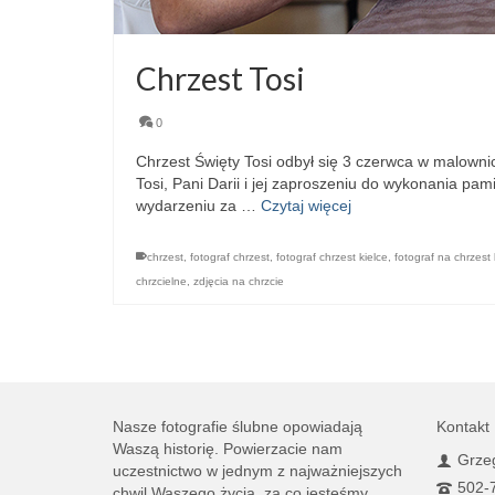
Chrzest Tosi
0
Chrzest Święty Tosi odbył się 3 czerwca w malownic
Tosi, Pani Darii i jej zaproszeniu do wykonania pa
wydarzeniu za …
Czytaj więcej
chrzest
,
fotograf chrzest
,
fotograf chrzest kielce
,
fotograf na chrzest 
chrzcielne
,
zdjęcia na chrzcie
Nasze fotografie ślubne opowiadają
Kontakt
Waszą historię. Powierzacie nam
Grzeg
uczestnictwo w jednym z najważniejszych
502-
chwil Waszego życia, za co jesteśmy