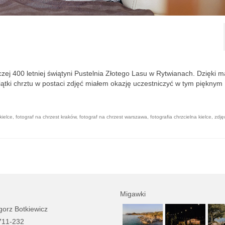
zej 400 letniej świątyni Pustelnia Złotego Lasu w Rytwianach. Dzięki 
miątki chrztu w postaci zdjęć miałem okazję uczestniczyć w tym pięknym
kielce
,
fotograf na chrzest kraków
,
fotograf na chrzest warszawa
,
fotografia chrzcielna kielce
,
zdję
Migawki
orz Botkiewicz
711-232