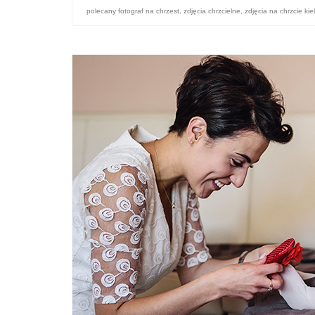
polecany fotograf na chrzest
,
zdjęcia chrzcielne
,
zdjęcia na chrzcie kie