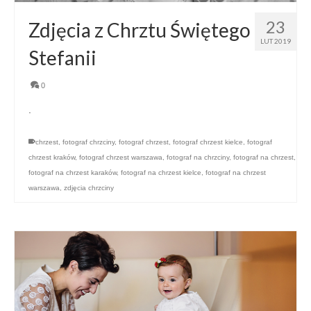
23
Zdjęcia z Chrztu Świętego
LUT 2019
Stefanii
0
.
chrzest
,
fotograf chrzciny
,
fotograf chrzest
,
fotograf chrzest kielce
,
fotograf
chrzest kraków
,
fotograf chrzest warszawa
,
fotograf na chrzciny
,
fotograf na chrzest
,
fotograf na chrzest karaków
,
fotograf na chrzest kielce
,
fotograf na chrzest
warszawa
,
zdjęcia chrzciny