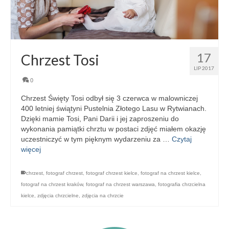
17
Chrzest Tosi
LIP 2017
0
Chrzest Święty Tosi odbył się 3 czerwca w malowniczej
400 letniej świątyni Pustelnia Złotego Lasu w Rytwianach.
Dzięki mamie Tosi, Pani Darii i jej zaproszeniu do
wykonania pamiątki chrztu w postaci zdjęć miałem okazję
uczestniczyć w tym pięknym wydarzeniu za …
Czytaj
więcej
chrzest
,
fotograf chrzest
,
fotograf chrzest kielce
,
fotograf na chrzest kielce
,
fotograf na chrzest kraków
,
fotograf na chrzest warszawa
,
fotografia chrzcielna
kielce
,
zdjęcia chrzcielne
,
zdjęcia na chrzcie